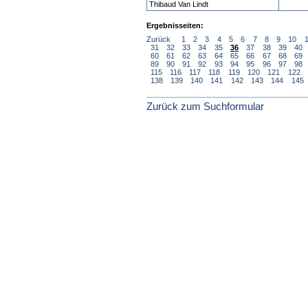
Thibaud Van Lindt
Ergebnisseiten:
Zurück
1
2
3
4
5
6
7
8
9
10
31
32
33
34
35
36
37
38
39
40
60
61
62
63
64
65
66
67
68
69
89
90
91
92
93
94
95
96
97
98
115
116
117
118
119
120
121
122
138
139
140
141
142
143
144
145
Zurück zum Suchformular