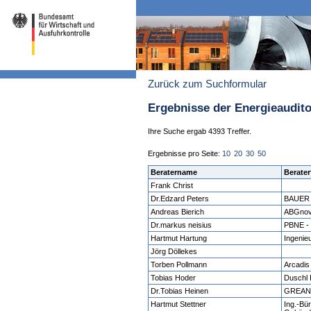
Zurück zum Suchformular
Ergebnisse der Energieaudit
Ihre Suche ergab 4393 Treffer.
Ergebnisse pro Seite:
10
20
30
50
Beratername
Berater
Frank Christ
Dr.Edzard Peters
BAUER
Andreas Bierich
ABGno
Dr.markus neisius
PBNE - 
Hartmut Hartung
Ingenie
Jörg Döllekes
Torben Pollmann
Arcadi
Tobias Hoder
Duschl
Dr.Tobias Heinen
GREAN
Hartmut Stettner
Ing.-Bür