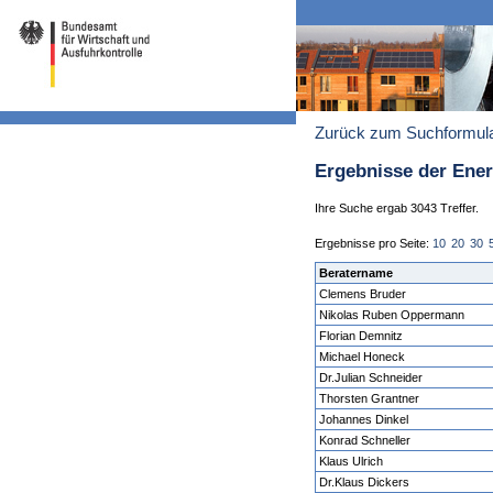
Zurück zum Suchformul
Ergebnisse der Ene
Ihre Suche ergab 3043 Treffer.
Ergebnisse pro Seite:
10
20
30
Beratername
Clemens Bruder
Nikolas Ruben Oppermann
Florian Demnitz
Michael Honeck
Dr.Julian Schneider
Thorsten Grantner
Johannes Dinkel
Konrad Schneller
Klaus Ulrich
Dr.Klaus Dickers