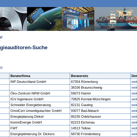
ar
rgieauditoren-Suche
50
Beraterfirma
Beratersitz
Det
INP Deutschland GmbH
67354 Römerberg
wei
38106 Braunschweig
wei
Öko-Zentrum NRW GmbH
59073 Hamm
wei
IGV Ingenieure GmbH
70825 Korntal-Münchingen
wei
Schneider Energieberatung
82131 Gauting
wei
OmniCert Umweltgutachter GmbH
93077 Bad Abbach
wei
Energieplanung Dinkel
85235 Odelzhausen
wei
KommEnergie GmbH
82223 Eichenau
wei
FWT
14513 Teltow
wei
Energioptimierung Dr. Dickers
58730 Fröndenberg
wei