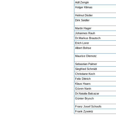
Adil Zengin
Holger Klimas
Helmut Distler
Dirk Seidler
Martin Hager
Johannes Rauh
Dr.Markus Brautsch
Erich Lorer
Albert Bohse
Maurice Olemotz
Sebastian Palmer
Siegfried Schmidt
Christiane Koch
Felix Dittrich
Klaus Haars
Güven Narin
Dr.Natalia Balcazar
Günter Brysch
Franz Josef Schoofs
Frank Zywietz