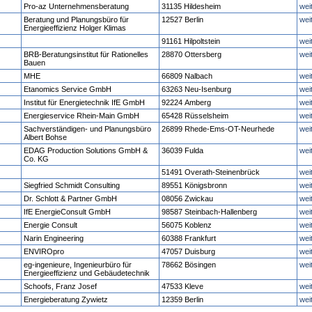
Pro-az Unternehmensberatung
31135 Hildesheim
wei
Beratung und Planungsbüro für
12527 Berlin
wei
Energieeffizienz Holger Klimas
91161 Hilpoltstein
wei
BRB-Beratungsinstitut für Rationelles
28870 Ottersberg
wei
Bauen
MHE
66809 Nalbach
wei
Etanomics Service GmbH
63263 Neu-Isenburg
wei
Institut für Energietechnik IfE GmbH
92224 Amberg
wei
Energieservice Rhein-Main GmbH
65428 Rüsselsheim
wei
Sachverständigen- und Planungsbüro
26899 Rhede-Ems-OT-Neurhede
wei
Albert Bohse
EDAG Production Solutions GmbH &
36039 Fulda
wei
Co. KG
51491 Overath-Steinenbrück
wei
Siegfried Schmidt Consulting
89551 Königsbronn
wei
Dr. Schlott & Partner GmbH
08056 Zwickau
wei
IfE EnergieConsult GmbH
98587 Steinbach-Hallenberg
wei
Energie Consult
56075 Koblenz
wei
Narin Engineering
60388 Frankfurt
wei
ENVIROpro
47057 Duisburg
wei
eg-ingenieure, Ingenieurbüro für
78662 Bösingen
wei
Energieeffizienz und Gebäudetechnik
Schoofs, Franz Josef
47533 Kleve
wei
Energieberatung Zywietz
12359 Berlin
wei