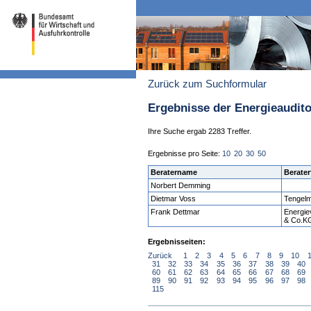
Zurück zum Suchformular
Ergebnisse der Energieaudit
Ihre Suche ergab 2283 Treffer.
Ergebnisse pro Seite:
10
20
30
50
Beratername
Berater
Norbert Demming
Dietmar Voss
Tengel
Frank Dettmar
Energi
& Co.K
Ergebnisseiten:
Zurück
1
2
3
4
5
6
7
8
9
10
31
32
33
34
35
36
37
38
39
40
60
61
62
63
64
65
66
67
68
69
89
90
91
92
93
94
95
96
97
98
115