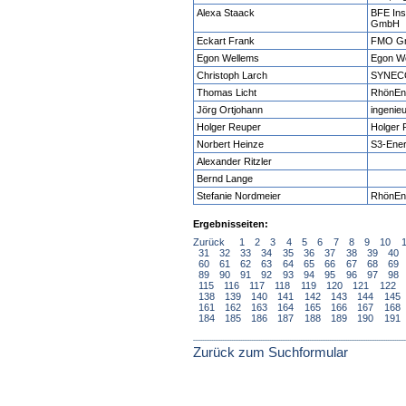
Alexa Staack
BFE Ins
GmbH
Eckart Frank
FMO G
Egon Wellems
Egon W
Christoph Larch
SYNEC
Thomas Licht
RhönEn
Jörg Ortjohann
ingenie
Holger Reuper
Holger
Norbert Heinze
S3-Ene
Alexander Ritzler
Bernd Lange
Stefanie Nordmeier
RhönEne
Ergebnisseiten:
Zurück
1
2
3
4
5
6
7
8
9
10
31
32
33
34
35
36
37
38
39
40
60
61
62
63
64
65
66
67
68
69
89
90
91
92
93
94
95
96
97
98
115
116
117
118
119
120
121
122
138
139
140
141
142
143
144
145
161
162
163
164
165
166
167
168
184
185
186
187
188
189
190
191
Zurück zum Suchformular