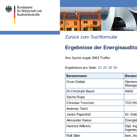
Zurück zum Suchformular
Ergebnisse der Energieaudit
Ihre Suche ergab 3903 Treffer.
Ergebnisse pro Seite:
10
20
30
50
Beratername
Berater
Ozan Daldal
Siemens
Manage
Dr.Christoph Baum
IMAS
Sacha Rupp
Christian Trescher
TÜV Rhe
Andreas Teich
Janke Papenfuß
Dr. Od
Alexander Kaiser
Energie
Hartmut Wilkens
Dipl.-I
Ingenie
Ralf Silter
ibes, I