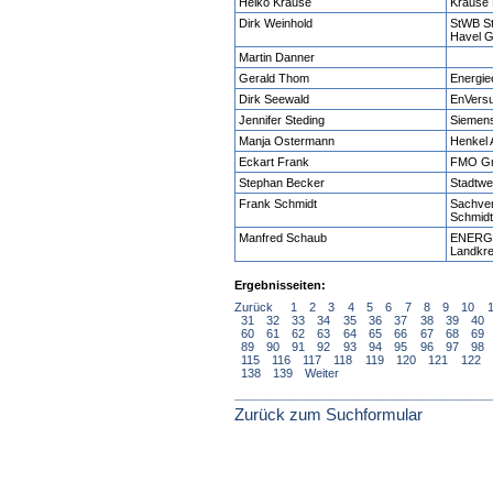
Heiko Krause
Krause
Dirk Weinhold
StWB St
Havel 
Martin Danner
Gerald Thom
Energie
Dirk Seewald
EnVer
Jennifer Steding
Siemen
Manja Ostermann
Henkel
Eckart Frank
FMO G
Stephan Becker
Stadtw
Frank Schmidt
Sachver
Schmid
Manfred Schaub
ENERGIE
Landkre
Ergebnisseiten:
Zurück
1
2
3
4
5
6
7
8
9
10
31
32
33
34
35
36
37
38
39
40
60
61
62
63
64
65
66
67
68
69
89
90
91
92
93
94
95
96
97
98
115
116
117
118
119
120
121
122
138
139
Weiter
Zurück zum Suchformular