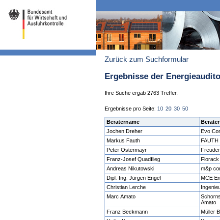
Zurück zum Suchformular
Ergebnisse der Energieaudit
Ihre Suche ergab 2763 Treffer.
Ergebnisse pro Seite:
10
20
30
50
Beratername
Berater
Jochen Dreher
Evo Co
Markus Fauth
FAUTH
Peter Ostermayr
Freude
Franz-Josef Quadflieg
Florac
Andreas Nikutowski
m&p co
Dipl.-Ing. Jürgen Engel
MCE En
Christian Lerche
Ingenie
Marc Amato
Schorns
Amato
Franz Beckmann
Müller