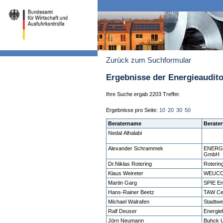
Zurück zum Suchformular
Ergebnisse der Energieaudit
Ihre Suche ergab 2203 Treffer.
Ergebnisse pro Seite:
10
20
30
50
Beratername
Berater
Nedal Alhalabi
Alexander Schrammek
ENERG
GmbH
Dr.Niklas Rotering
Roterin
Klaus Weireter
WEUCO
Martin Garg
SPIE E
Hans-Rainer Beetz
TAW Ce
Michael Walrafen
Stadtw
Ralf Deuser
Energie
Jörn Neumann
Buhck 