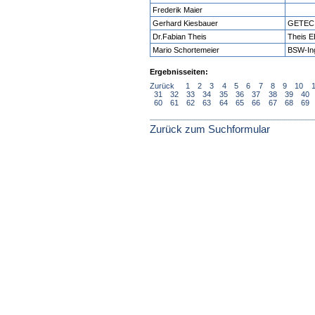
Frederik Maier
Gerhard Kiesbauer
GETEC 
Dr.Fabian Theis
Theis 
Mario Schortemeier
BSW-Ing
Ergebnisseiten:
Zurück
1
2
3
4
5
6
7
8
9
10
31
32
33
34
35
36
37
38
39
40
60
61
62
63
64
65
66
67
68
69
Zurück zum Suchformular