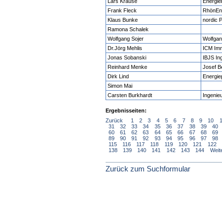
Lars Krause
Energie
Frank Fleck
RhönEn
Klaus Bunke
nordic
Ramona Schalek
Wolfgang Sojer
Wolfgan
Dr.Jörg Mehlis
ICM Imm
Jonas Sobanski
IBJS In
Reinhard Menke
Josef 
Dirk Lind
Energie
Simon Mai
Carsten Burkhardt
Ingenie
Ergebnisseiten:
Zurück
1
2
3
4
5
6
7
8
9
10
31
32
33
34
35
36
37
38
39
40
60
61
62
63
64
65
66
67
68
69
89
90
91
92
93
94
95
96
97
98
115
116
117
118
119
120
121
122
138
139
140
141
142
143
144
Weit
Zurück zum Suchformular