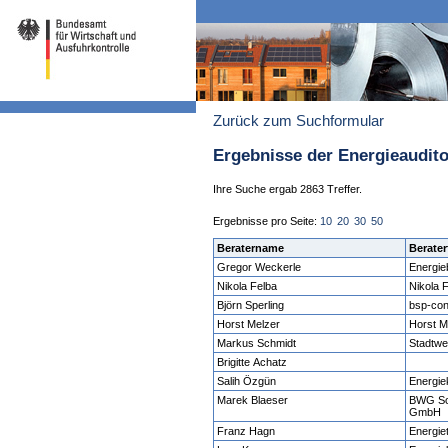
Zurück zum Suchformular
Ergebnisse der Energieaudit
Ihre Suche ergab 2863 Treffer.
Ergebnisse pro Seite:
10
20
30
50
Beratername
Berater
Gregor Weckerle
Energie
Nikola Felba
Nikola 
Björn Sperling
bsp-con
Horst Melzer
Horst M
Markus Schmidt
Stadtw
Brigitte Achatz
Salih Özgün
Energi
Marek Blaeser
BWG Sol
GmbH
Franz Hagn
Energie