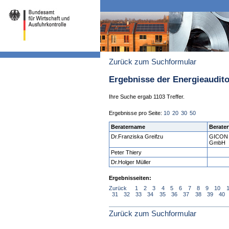
Zurück zum Suchformular
Ergebnisse der Energieaudit
Ihre Suche ergab 1103 Treffer.
Ergebnisse pro Seite:
10
20
30
50
Beratername
Berater
Dr.Franziska Greifzu
GICON 
GmbH
Peter Thiery
Dr.Holger Müller
Ergebnisseiten:
Zurück
1
2
3
4
5
6
7
8
9
10
31
32
33
34
35
36
37
38
39
40
Zurück zum Suchformular