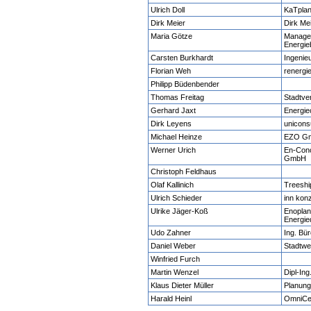
Ulrich Doll
KaTpla
Dirk Meier
Dirk Me
Maria Götze
Manage
Energie
Carsten Burkhardt
Ingenie
Florian Weh
renergie
Philipp Büdenbender
Thomas Freitag
Stadtve
Gerhard Jaxt
Energie
Dirk Leyens
unicon
Michael Heinze
EZO G
Werner Urich
En-Conc
GmbH
Christoph Feldhaus
Olaf Kallinich
Treesh
Ulrich Schieder
inn kon
Ulrike Jäger-Koß
Enoplan
Energie
Udo Zahner
Ing. Bü
Daniel Weber
Stadtw
Winfried Furch
Martin Wenzel
Dipl-In
Klaus Dieter Müller
Planun
Harald Heinl
OmniCe