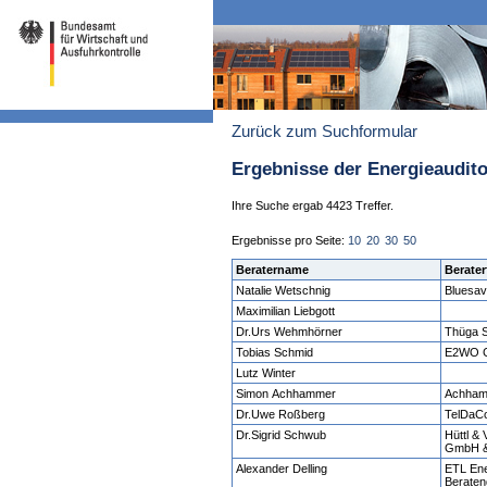
Zurück zum Suchformular
Ergebnisse der Energieaudit
Ihre Suche ergab 4423 Treffer.
Ergebnisse pro Seite:
10
20
30
50
Beratername
Berater
Natalie Wetschnig
Bluesa
Maximilian Liebgott
Dr.Urs Wehmhörner
Thüga 
Tobias Schmid
E2WO 
Lutz Winter
Simon Achhammer
Achham
Dr.Uwe Roßberg
TelDa
Dr.Sigrid Schwub
Hüttl &
GmbH 
Alexander Delling
ETL Ene
Beraten