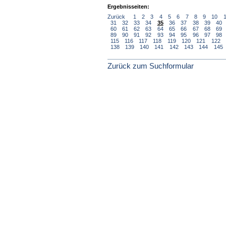
Ergebnisseiten:
Zurück
1
2
3
4
5
6
7
8
9
10
31
32
33
34
35
36
37
38
39
40
60
61
62
63
64
65
66
67
68
69
89
90
91
92
93
94
95
96
97
98
115
116
117
118
119
120
121
122
138
139
140
141
142
143
144
145
Zurück zum Suchformular