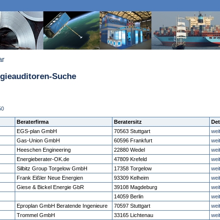
ar
rgieauditoren-Suche
50
Beraterfirma
Beratersitz
Det
EGS-plan GmbH
70563 Stuttgart
wei
Gas-Union GmbH
60596 Frankfurt
wei
Heeschen Engineering
22880 Wedel
wei
Energieberater-OK.de
47809 Krefeld
wei
Silbitz Group Torgelow GmbH
17358 Torgelow
wei
Frank Eißler Neue Energien
93309 Kelheim
wei
Giese & Bickel Energie GbR
39108 Magdeburg
wei
14059 Berlin
wei
Eproplan GmbH Beratende Ingenieure
70597 Stuttgart
wei
Trommel GmbH
33165 Lichtenau
wei