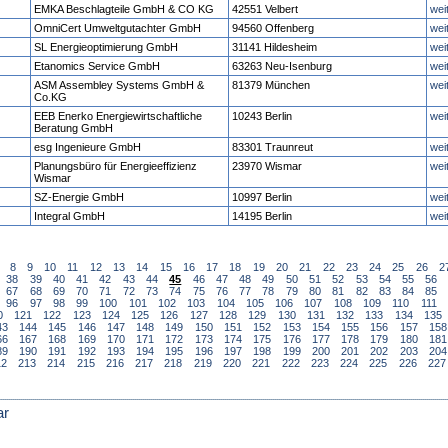
EMKA Beschlagteile GmbH & CO KG
42551 Velbert
wei
OmniCert Umweltgutachter GmbH
94560 Offenberg
wei
SL Energieoptimierung GmbH
31141 Hildesheim
wei
Etanomics Service GmbH
63263 Neu-Isenburg
wei
ASM Assembley Systems GmbH &
81379 München
wei
Co.KG
EEB Enerko Energiewirtschaftliche
10243 Berlin
wei
Beratung GmbH
esg Ingenieure GmbH
83301 Traunreut
wei
Planungsbüro für Energieeffizienz
23970 Wismar
wei
Wismar
SZ-Energie GmbH
10997 Berlin
wei
Integral GmbH
14195 Berlin
wei
8
9
10
11
12
13
14
15
16
17
18
19
20
21
22
23
24
25
26
2
38
39
40
41
42
43
44
45
46
47
48
49
50
51
52
53
54
55
56
67
68
69
70
71
72
73
74
75
76
77
78
79
80
81
82
83
84
85
96
97
98
99
100
101
102
103
104
105
106
107
108
109
110
111
0
121
122
123
124
125
126
127
128
129
130
131
132
133
134
135
43
144
145
146
147
148
149
150
151
152
153
154
155
156
157
158
66
167
168
169
170
171
172
173
174
175
176
177
178
179
180
181
89
190
191
192
193
194
195
196
197
198
199
200
201
202
203
204
12
213
214
215
216
217
218
219
220
221
222
223
224
225
226
227
ar