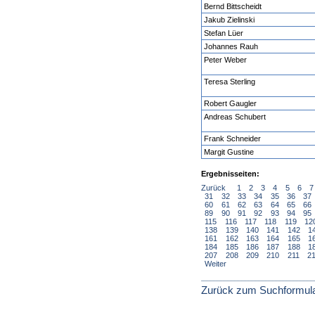
Bernd Bittscheidt
Jakub Zielinski
Stefan Lüer
Johannes Rauh
Peter Weber
Teresa Sterling
Robert Gaugler
Andreas Schubert
Frank Schneider
Margit Gustine
Ergebnisseiten:
Zurück
1
2
3
4
5
6
7
31
32
33
34
35
36
37
60
61
62
63
64
65
66
89
90
91
92
93
94
95
115
116
117
118
119
12
138
139
140
141
142
1
161
162
163
164
165
1
184
185
186
187
188
1
207
208
209
210
211
2
Weiter
Zurück zum Suchformul