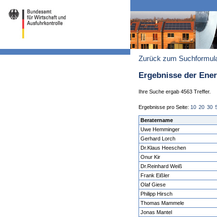
Zurück zum Suchformul
Ergebnisse der Ene
Ihre Suche ergab 4563 Treffer.
Ergebnisse pro Seite:
10
20
30
Beratername
Uwe Hemminger
Gerhard Lorch
Dr.Klaus Heeschen
Onur Kir
Dr.Reinhard Weiß
Frank Eißler
Olaf Giese
Philipp Hirsch
Thomas Mammele
Jonas Mantel