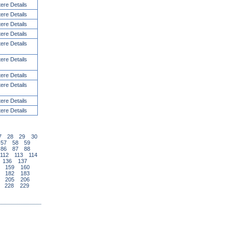
tere Details
tere Details
tere Details
tere Details
tere Details
tere Details
tere Details
tere Details
tere Details
tere Details
7
28
29
30
57
58
59
86
87
88
112
113
114
136
137
159
160
182
183
205
206
228
229