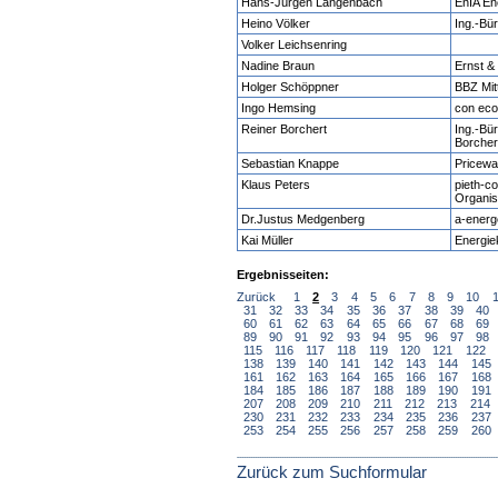
Hans-Jürgen Langenbach
EnIA En
Heino Völker
Ing.-Bü
Volker Leichsenring
Nadine Braun
Ernst 
Holger Schöppner
BBZ Mi
Ingo Hemsing
con ec
Reiner Borchert
Ing.-Bü
Borchert
Sebastian Knappe
Pricew
Klaus Peters
pieth-c
Organis
Dr.Justus Medgenberg
a-ener
Kai Müller
Energie
Ergebnisseiten:
Zurück
1
2
3
4
5
6
7
8
9
10
31
32
33
34
35
36
37
38
39
40
60
61
62
63
64
65
66
67
68
69
89
90
91
92
93
94
95
96
97
98
115
116
117
118
119
120
121
122
138
139
140
141
142
143
144
145
161
162
163
164
165
166
167
168
184
185
186
187
188
189
190
191
207
208
209
210
211
212
213
214
230
231
232
233
234
235
236
237
253
254
255
256
257
258
259
260
Zurück zum Suchformular