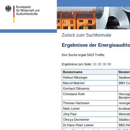
Zurück zum Suchformular
Ergebnisse der Energieaudit
Ihre Suche ergab 5423 Treffer.
Ergebnisse pro Seite:
10
20
30
50
Beratername
Berater
Helmut Wiesinger
Stadtwe
Marcel Malcher
BBH Co
Gerhard Oltmanns
Christiane Roth
Herzog&
Beraten
Thomas Hartmann
renergie
Niels Lomer
localwa
Jörg Paul
Mineral
Olesya Dexheimer
Städtis
Dr.Hans-Peter Leimer
BBS I