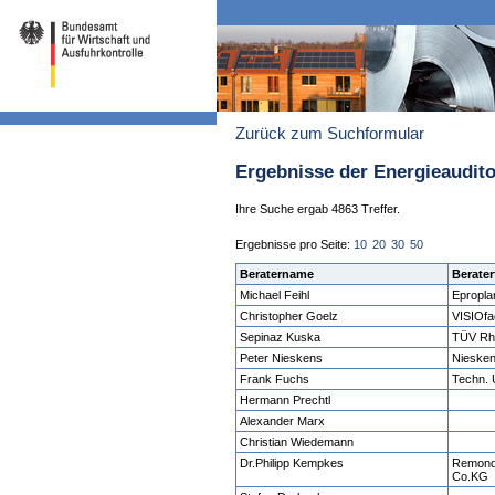
Zurück zum Suchformular
Ergebnisse der Energieaudit
Ihre Suche ergab 4863 Treffer.
Ergebnisse pro Seite:
10
20
30
50
Beratername
Berater
Michael Feihl
Epropla
Christopher Goelz
VISIOf
Sepinaz Kuska
TÜV Rh
Peter Nieskens
Niesken
Frank Fuchs
Techn.
Hermann Prechtl
Alexander Marx
Christian Wiedemann
Dr.Philipp Kempkes
Remond
Co.KG