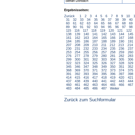
Stefan Dorbach
Ergebnisseiten:
Zurück
1
2
3
4
5
6
7
8
9
10
31
32
33
34
35
36
37
38
39
40
60
61
62
63
64
65
66
67
68
69
89
90
91
92
93
94
95
96
97
98
115
116
117
118
119
120
121
122
138
139
140
141
142
143
144
145
161
162
163
164
165
166
167
168
184
185
186
187
188
189
190
191
207
208
209
210
211
212
213
214
230
231
232
233
234
235
236
237
253
254
255
256
257
258
259
260
276
277
278
279
280
281
282
283
299
300
301
302
303
304
305
306
322
323
324
325
326
327
328
329
345
346
347
348
349
350
351
352
368
369
370
371
372
373
374
375
391
392
393
394
395
396
397
398
414
415
416
417
418
419
420
421
437
438
439
440
441
442
443
444
460
461
462
463
464
465
466
467
483
484
485
486
487
Weiter
Zurück zum Suchformular