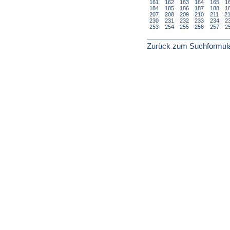
161
162
163
164
165
1
184
185
186
187
188
1
207
208
209
210
211
2
230
231
232
233
234
2
253
254
255
256
257
2
Zurück zum Suchformul