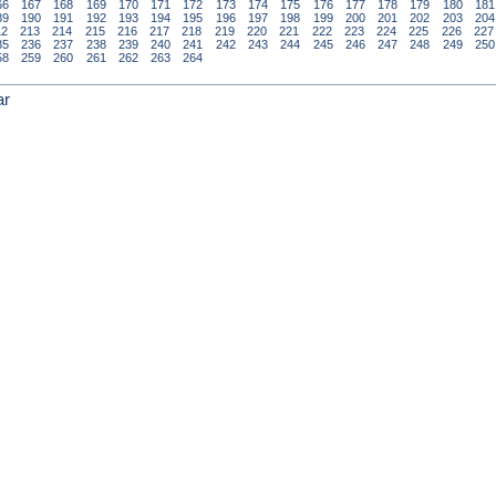
66
167
168
169
170
171
172
173
174
175
176
177
178
179
180
181
89
190
191
192
193
194
195
196
197
198
199
200
201
202
203
204
12
213
214
215
216
217
218
219
220
221
222
223
224
225
226
227
35
236
237
238
239
240
241
242
243
244
245
246
247
248
249
250
58
259
260
261
262
263
264
ar