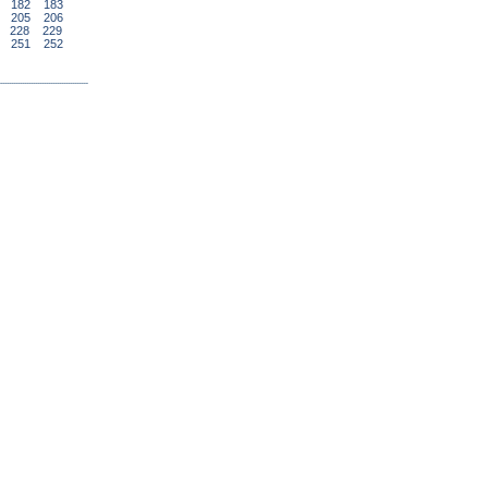
182
183
205
206
228
229
251
252