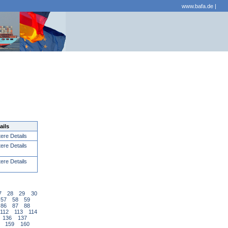
www.bafa.de
|
ails
tere Details
tere Details
tere Details
7
28
29
30
57
58
59
86
87
88
112
113
114
136
137
159
160