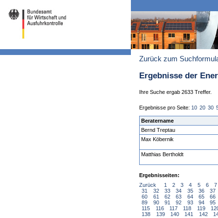
Zurück zum Suchformul
Ergebnisse der Ene
Ihre Suche ergab 2633 Treffer.
Ergebnisse pro Seite:
10
20
30
Beratername
Bernd Treptau
Max Köbernik
Matthias Bertholdt
Ergebnisseiten:
Zurück
1
2
3
4
5
6
7
31
32
33
34
35
36
37
60
61
62
63
64
65
66
89
90
91
92
93
94
95
115
116
117
118
119
12
138
139
140
141
142
1