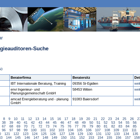
ar
rgieauditoren-Suche
50
Beraterfirma
Beratersitz
Det
IBT Internationale Beratung, Training
09356 St-Egidien
wei
envi Ingenieur- und
58453 Witten
wei
Planungsgemeinschaft GmbH
amcad Energieberatung und - planung
91083 Baiersdorf
wei
GmbH
8
9
10
11
12
13
14
15
16
17
18
19
20
21
22
23
24
25
26
2
38
39
40
41
42
43
44
45
46
47
48
49
50
51
52
53
54
55
56
67
68
69
70
71
72
73
74
75
76
77
78
79
80
81
82
83
84
85
96
97
98
99
100
101
102
103
104
105
106
107
108
109
110
111
0
121
122
123
124
125
126
127
128
129
130
131
132
133
134
135
43
144
145
146
147
148
149
150
151
152
153
154
155
156
157
158