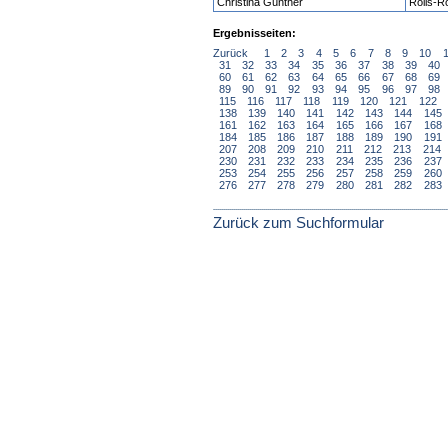
Christina Günther
Rolls-R
Ergebnisseiten:
Zurück
1
2
3
4
5
6
7
8
9
10
31
32
33
34
35
36
37
38
39
40
60
61
62
63
64
65
66
67
68
69
89
90
91
92
93
94
95
96
97
98
115
116
117
118
119
120
121
122
138
139
140
141
142
143
144
145
161
162
163
164
165
166
167
168
184
185
186
187
188
189
190
191
207
208
209
210
211
212
213
214
230
231
232
233
234
235
236
237
253
254
255
256
257
258
259
260
276
277
278
279
280
281
282
283
Zurück zum Suchformular