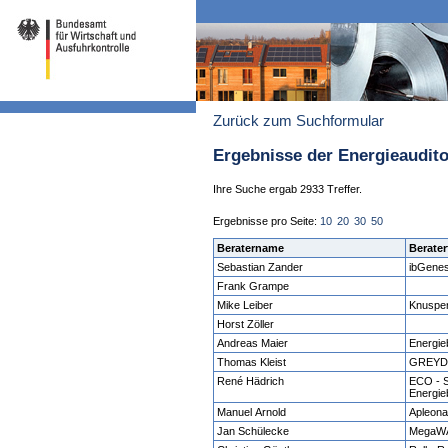
Zurück zum Suchformular
Ergebnisse der Energieaudit
Ihre Suche ergab 2933 Treffer.
Ergebnisse pro Seite:
10
20
30
50
Beratername
Berater
Sebastian Zander
ibGene
Frank Grampe
Mike Leiber
Knuspe
Horst Zöller
Andreas Maier
Energie
Thomas Kleist
GREY
René Hädrich
ECO - S
Energie
Manuel Arnold
Apleon
Jan Schülecke
MegaWA