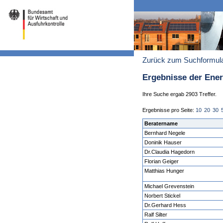
Zurück zum Suchformul
Ergebnisse der Ene
Ihre Suche ergab 2903 Treffer.
Ergebnisse pro Seite:
10
20
30
Beratername
Bernhard Negele
Doninik Hauser
Dr.Claudia Hagedorn
Florian Geiger
Matthias Hunger
Michael Grevenstein
Norbert Stickel
Dr.Gerhard Hess
Ralf Silter