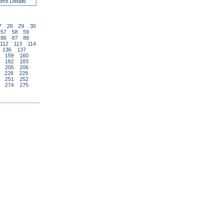
tere Details
7
28
29
30
57
58
59
86
87
88
112
113
114
136
137
159
160
182
183
205
206
228
229
251
252
274
275