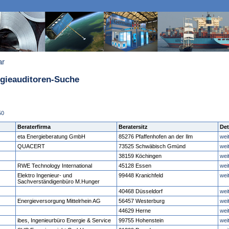
ar
rgieauditoren-Suche
50
Beraterfirma
Beratersitz
Det
eta Energieberatung GmbH
85276 Pfaffenhofen an der Ilm
wei
QUACERT
73525 Schwäbisch Gmünd
wei
38159 Köchingen
wei
RWE Technology International
45128 Essen
wei
Elektro Ingenieur- und
99448 Kranichfeld
wei
Sachverständigenbüro M.Hunger
40468 Düsseldorf
wei
Energieversorgung Mittelrhein AG
56457 Westerburg
wei
44629 Herne
wei
ibes, Ingenieurbüro Energie & Service
99755 Hohenstein
wei