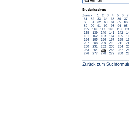
Ralf Hoffmann
Ergebnisseiten:
Zurück
1
2
3
4
5
6
7
31
32
33
34
35
36
37
60
61
62
63
64
65
66
89
90
91
92
93
94
95
115
116
117
118
119
12
138
139
140
141
142
1
161
162
163
164
165
1
184
185
186
187
188
1
207
208
209
210
211
2
230
231
232
233
234
2
253
254
255
256
257
2
276
277
278
279
280
2
Zurück zum Suchformul