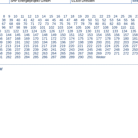
SHP Energieprojekt GmbH
01309 Dresden
wei
8
9
10
11
12
13
14
15
16
17
18
19
20
21
22
23
24
25
26
2
38
39
40
41
42
43
44
45
46
47
48
49
50
51
52
53
54
55
56
67
68
69
70
71
72
73
74
75
76
77
78
79
80
81
82
83
84
85
96
97
98
99
100
101
102
103
104
105
106
107
108
109
110
111
0
121
122
123
124
125
126
127
128
129
130
131
132
133
134
135
43
144
145
146
147
148
149
150
151
152
153
154
155
156
157
158
66
167
168
169
170
171
172
173
174
175
176
177
178
179
180
181
89
190
191
192
193
194
195
196
197
198
199
200
201
202
203
204
12
213
214
215
216
217
218
219
220
221
222
223
224
225
226
227
35
236
237
238
239
240
241
242
243
244
245
246
247
248
249
250
58
259
260
261
262
263
264
265
266
267
268
269
270
271
272
273
81
282
283
284
285
286
287
288
289
290
291
Weiter
ar