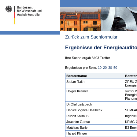
Zurück zum Suchformular
Ergebnisse der Energieaudit
Ihre Suche ergab 3403 Treffer.
Ergebnisse pro Seite:
10
20
30
50
Beratername
Berater
Stefan Raith
ZREU Ze
Energi
Holger Krämer
sumbi 
Energie
Planung
Dr.Olaf Leitzbach
Daniel Bogner-Haslbeck
SEMPA
Rudolf Kollmuß
Ingenie
Joachim Ganse
KPMG 
Matthias Barie
E3 Ener
Harald Klinger