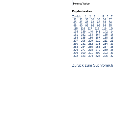
Helmut Weber
Ergebnisseiten:
Zurück
1
2
3
4
5
6
7
31
32
33
34
35
36
37
60
61
62
63
64
65
66
89
90
91
92
93
94
95
115
116
117
118
119
12
138
139
140
141
142
1
161
162
163
164
165
1
184
185
186
187
188
1
207
208
209
210
211
2
230
231
232
233
234
2
253
254
255
256
257
2
276
277
278
279
280
2
299
300
301
302
303
3
322
323
324
325
326
3
Zurück zum Suchformul