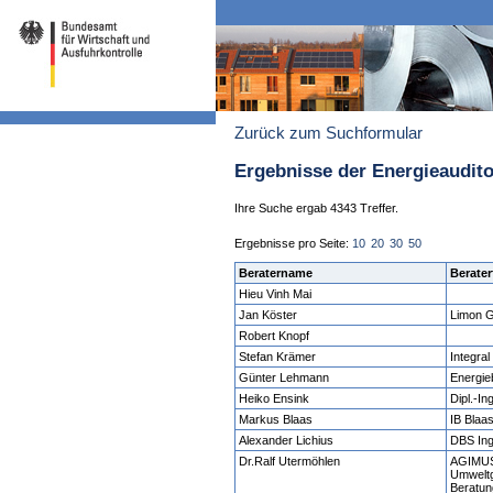
Zurück zum Suchformular
Ergebnisse der Energieaudit
Ihre Suche ergab 4343 Treffer.
Ergebnisse pro Seite:
10
20
30
50
Beratername
Berater
Hieu Vinh Mai
Jan Köster
Limon 
Robert Knopf
Stefan Krämer
Integral
Günter Lehmann
Energi
Heiko Ensink
Dipl.-I
Markus Blaas
IB Blaa
Alexander Lichius
DBS In
Dr.Ralf Utermöhlen
AGIMU
Umweltg
Beratun