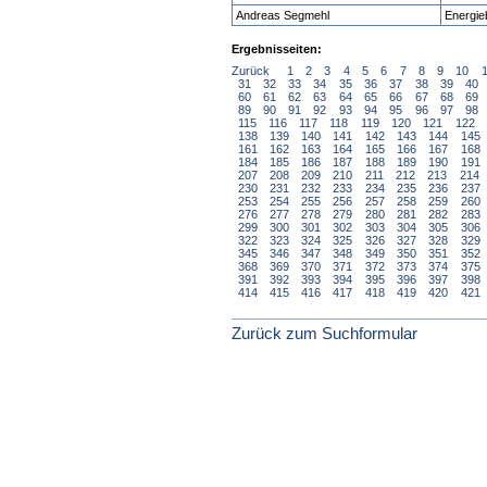
Andreas Segmehl
Energie
Ergebnisseiten:
Zurück
1
2
3
4
5
6
7
8
9
10
31
32
33
34
35
36
37
38
39
40
60
61
62
63
64
65
66
67
68
69
89
90
91
92
93
94
95
96
97
98
115
116
117
118
119
120
121
122
138
139
140
141
142
143
144
145
161
162
163
164
165
166
167
168
184
185
186
187
188
189
190
191
207
208
209
210
211
212
213
214
230
231
232
233
234
235
236
237
253
254
255
256
257
258
259
260
276
277
278
279
280
281
282
283
299
300
301
302
303
304
305
306
322
323
324
325
326
327
328
329
345
346
347
348
349
350
351
352
368
369
370
371
372
373
374
375
391
392
393
394
395
396
397
398
414
415
416
417
418
419
420
421
Zurück zum Suchformular