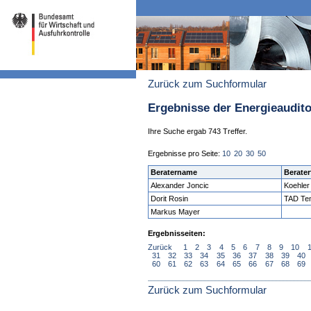
Zurück zum Suchformular
Ergebnisse der Energieaudit
Ihre Suche ergab 743 Treffer.
Ergebnisse pro Seite:
10
20
30
50
Beratername
Berater
Alexander Joncic
Koehle
Dorit Rosin
TAD Te
Markus Mayer
Ergebnisseiten:
Zurück
1
2
3
4
5
6
7
8
9
10
31
32
33
34
35
36
37
38
39
40
60
61
62
63
64
65
66
67
68
69
Zurück zum Suchformular